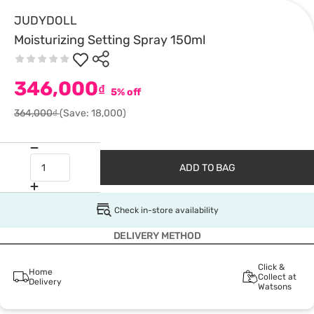
JUDYDOLL
Moisturizing Setting Spray 150ml
346,000
₫
5% off
364,000₫
(Save: 18,000)
ADD TO BAG
Check in-store availability
DELIVERY METHOD
Click &
Home
Collect at
Delivery
Watsons