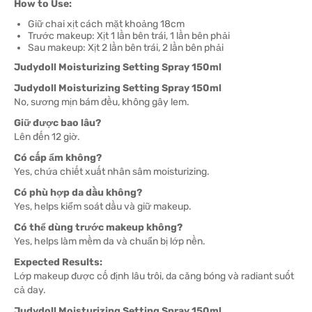
How to Use:
Giữ chai xịt cách mặt khoảng 18cm
Trước makeup: Xịt 1 lần bên trái, 1 lần bên phải
Sau makeup: Xịt 2 lần bên trái, 2 lần bên phải
Judydoll Moisturizing Setting Spray 150ml
Judydoll Moisturizing Setting Spray 150ml
No, sương mịn bám đều, không gây lem.
Giữ được bao lâu?
Lên đến 12 giờ.
Có cấp ẩm không?
Yes, chứa chiết xuất nhân sâm moisturizing.
Có phù hợp da dầu không?
Yes, helps kiểm soát dầu và giữ makeup.
Có thể dùng trước makeup không?
Yes, helps làm mềm da và chuẩn bị lớp nền.
Expected Results:
Lớp makeup được cố định lâu trôi, da căng bóng và radiant suốt
cả day.
Judydoll Moisturizing Setting Spray 150ml