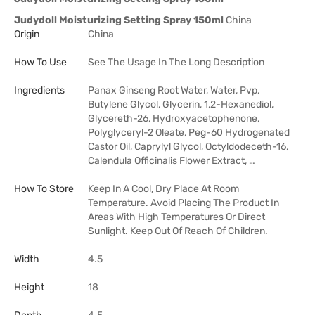
Judydoll Moisturizing Setting Spray 150ml
China
Origin
China
How To Use
See The Usage In The Long Description
Ingredients
Panax Ginseng Root Water, Water, Pvp,
Butylene Glycol, Glycerin, 1,2-Hexanediol,
Glycereth-26, Hydroxyacetophenone,
Polyglyceryl-2 Oleate, Peg-60 Hydrogenated
Castor Oil, Caprylyl Glycol, Octyldodeceth-16,
Calendula Officinalis Flower Extract, …
How To Store
Keep In A Cool, Dry Place At Room
Temperature. Avoid Placing The Product In
Areas With High Temperatures Or Direct
Sunlight. Keep Out Of Reach Of Children.
Width
4.5
Height
18