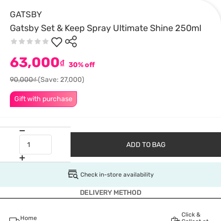
GATSBY
Gatsby Set & Keep Spray Ultimate Shine 250ml
63,000
₫
30% off
90,000₫
(Save: 27,000)
Gift with purchase
ADD TO BAG
Check in-store availability
DELIVERY METHOD
Click &
Home