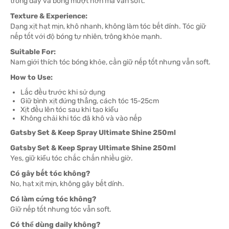
trông dày và bóng mượt hơn mà vẫn soft.
Texture & Experience:
Dạng xịt hạt mịn, khô nhanh, không làm tóc bết dính. Tóc giữ
nếp tốt với độ bóng tự nhiên, trông khỏe mạnh.
Suitable For:
Nam giới thích tóc bóng khỏe, cần giữ nếp tốt nhưng vẫn soft.
How to Use:
Lắc đều trước khi sử dụng
Giữ bình xịt đứng thẳng, cách tóc 15-25cm
Xịt đều lên tóc sau khi tạo kiểu
Không chải khi tóc đã khô và vào nếp
Gatsby Set & Keep Spray Ultimate Shine 250ml
Gatsby Set & Keep Spray Ultimate Shine 250ml
Yes, giữ kiểu tóc chắc chắn nhiều giờ.
Có gây bết tóc không?
No, hạt xịt mịn, không gây bết dính.
Có làm cứng tóc không?
Giữ nếp tốt nhưng tóc vẫn soft.
Có thể dùng daily không?