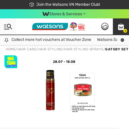
Free Shipping For Order From 249,000Đ
24h Fast delivery in Hồ Chí Minh City
Join the Watsons VN Member Club!
Stores & Services
0
Collect more hot vouchers at Voucher Zone
Collect more hot vouchers at Voucher Zone
Watsons Safety Al
HOME
/
HAIR CARE
/
HAIR STYLING
/
HAIR STYLING SPRAYS
/
GATSBY SET