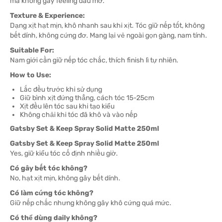
mà không gây feeling dầu mỡ.
Texture & Experience:
Dạng xịt hạt mịn, khô nhanh sau khi xịt. Tóc giữ nếp tốt, không
bết dính, không cứng đơ. Mang lại vẻ ngoài gọn gàng, nam tính.
Suitable For:
Nam giới cần giữ nếp tóc chắc, thích finish lì tự nhiên.
How to Use:
Lắc đều trước khi sử dụng
Giữ bình xịt đứng thẳng, cách tóc 15-25cm
Xịt đều lên tóc sau khi tạo kiểu
Không chải khi tóc đã khô và vào nếp
Gatsby Set & Keep Spray Solid Matte 250ml
Gatsby Set & Keep Spray Solid Matte 250ml
Yes, giữ kiểu tóc cố định nhiều giờ.
Có gây bết tóc không?
No, hạt xịt mịn, không gây bết dính.
Có làm cứng tóc không?
Giữ nếp chắc nhưng không gây khô cứng quá mức.
Có thể dùng daily không?