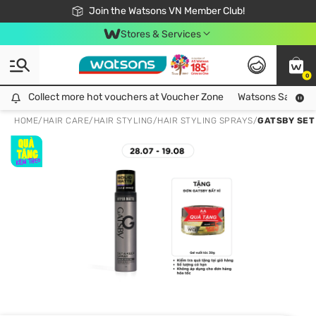
Free Shipping For Order From 249,000Đ
24h Fast delivery in Hồ Chí Minh City
Join the Watsons VN Member Club!
Stores & Services
0
Collect more hot vouchers at Voucher Zone
Collect more hot vouchers at Voucher Zone
Watsons Safety Al
HOME
/
HAIR CARE
/
HAIR STYLING
/
HAIR STYLING SPRAYS
/
GATSBY SET