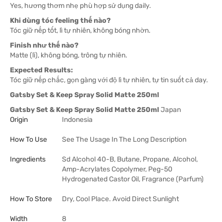
Yes, hương thơm nhẹ phù hợp sử dụng daily.
Khi dùng tóc feeling thế nào?
Tóc giữ nếp tốt, lì tự nhiên, không bóng nhờn.
Finish như thế nào?
Matte (lì), không bóng, trông tự nhiên.
Expected Results:
Tóc giữ nếp chắc, gọn gàng với độ lì tự nhiên, tự tin suốt cả day.
Gatsby Set & Keep Spray Solid Matte 250ml
Gatsby Set & Keep Spray Solid Matte 250ml
Japan
Origin
Indonesia
How To Use
See The Usage In The Long Description
Ingredients
Sd Alcohol 40-B, Butane, Propane, Alcohol,
Amp-Acrylates Copolymer, Peg-50
Hydrogenated Castor Oil, Fragrance (Parfum)
How To Store
Dry, Cool Place. Avoid Direct Sunlight
Width
8