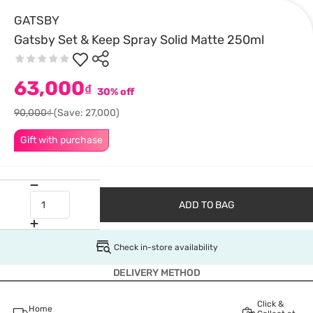
GATSBY
Gatsby Set & Keep Spray Solid Matte 250ml
63,000
₫
30% off
90,000₫
(Save: 27,000)
Gift with purchase
ADD TO BAG
Check in-store availability
DELIVERY METHOD
Click &
Home