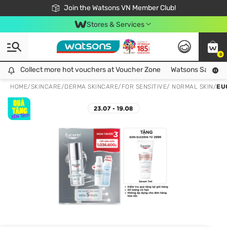
Free Shipping For Order From 249,000Đ
24h Fast delivery in Hồ Chí Minh City
Join the Watsons VN Member Club!
Stores & Services
0
Collect more hot vouchers at Voucher Zone
Collect more hot vouchers at Voucher Zone
Watsons Safety Al
HOME
/
SKINCARE
/
DERMA SKINCARE
/
FOR SENSITIVE/ NORMAL SKIN
/
EU