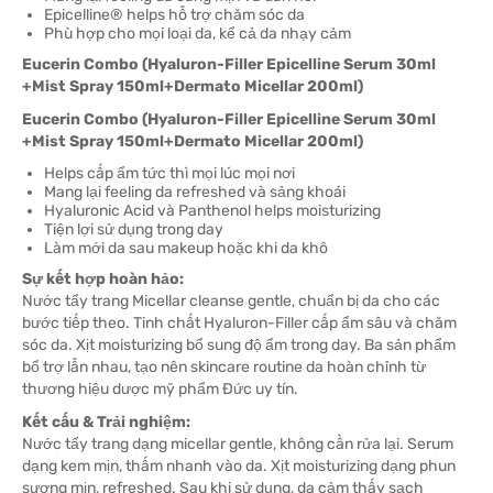
Epicelline® helps hỗ trợ chăm sóc da
Phù hợp cho mọi loại da, kể cả da nhạy cảm
Eucerin Combo (Hyaluron-Filler Epicelline Serum 30ml
+Mist Spray 150ml+Dermato Micellar 200ml)
Eucerin Combo (Hyaluron-Filler Epicelline Serum 30ml
+Mist Spray 150ml+Dermato Micellar 200ml)
Helps cấp ẩm tức thì mọi lúc mọi nơi
Mang lại feeling da refreshed và sảng khoái
Hyaluronic Acid và Panthenol helps moisturizing
Tiện lợi sử dụng trong day
Làm mới da sau makeup hoặc khi da khô
Sự kết hợp hoàn hảo:
Nước tẩy trang Micellar cleanse gentle, chuẩn bị da cho các
bước tiếp theo. Tinh chất Hyaluron-Filler cấp ẩm sâu và chăm
sóc da. Xịt moisturizing bổ sung độ ẩm trong day. Ba sản phẩm
bổ trợ lẫn nhau, tạo nên skincare routine da hoàn chỉnh từ
thương hiệu dược mỹ phẩm Đức uy tín.
Kết cấu & Trải nghiệm:
Nước tẩy trang dạng micellar gentle, không cần rửa lại. Serum
dạng kem mịn, thấm nhanh vào da. Xịt moisturizing dạng phun
sương mịn, refreshed. Sau khi sử dụng, da cảm thấy sạch