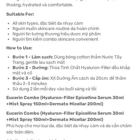
thoáng, hydrated và comfortable.
Suitable For:
All skin types, đặc biệt da nhạy cảm
Người muốn skincare routine da hoàn chỉnh
Người tin tưởng thương hiệu dược mỹ phẩm
Người tìm kiếm combo skincare convenient
How to Use:
Bước 1 - Làm sạch:
Dùng bông cotton thấm Nước Tẩy
Trang, gentle lau sạch mặt
Bước 2 - Dưỡng:
Thoa Tinh Chất Hyaluron-Filler đều khắp
mặt và cổ
Bước 3 - Cấp ẩm:
Xịt Dưỡng Ẩm cách da 20cm, để thẩm
thấu 2-3 minutes
Sử dụng 2 lần mỗi day vào buổi sáng và tối
Eucerin Combo (Hyaluron-Filler Epicelline Serum 30ml
+Mist Spray 150ml+Dermato Micellar 200ml)
Eucerin Combo (Hyaluron-Filler Epicelline Serum 30ml
+Mist Spray 150ml+Dermato Micellar 200ml)
Phù hợp cho mọi loại da, đặc biệt da nhạy cảm và da cần chăm
sóc toàn diện.