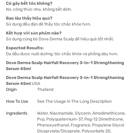
Có gây bết tóc không?
No, công thức nhẹ, không bết dính.
Bao lâu thấy hiệu quả?
Sử dụng đều đặn để thấy tóc chắc khỏe hơn.
Kết hợp với sản phẩm nào?
Sử dụng cùng bộ Dove Derma Scalp để hiệu quả tốt nhất.
Expected Results:
Da đầu được nuôi dưỡng, tóc chắc khỏe và phồng dày hơn.
Dove Derma Scalp Hairfall Recovery 3-In-1 Strengthening
Serum 45ml
Dove Derma Scalp Hairfall Recovery 3-In-1 Strengthening
Serum 45ml
USA
Origin
Thailand
How To Use
See The Usage In The Long Description
Ingredients
Water, Niacinamide, Glycerin, Amodimethicone,
Pvp, Polyquaternium-37, Peg-12 Dimethicone,
Phenoxyethanol, Fragrance, Propylene Glycol
Dicaprylate/Dicaprate, Polysorbate 20,