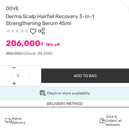
DOVE
Derma Scalp Hairfall Recovery 3-In-1
Strengthening Serum 45ml
206,000
₫
18% off
250,000₫
(Save: 44,000)
ADD TO BAG
Check in-store availability
DELIVERY METHOD
Click &
Home
Collect at
Delivery
Watsons