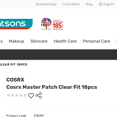
Download App
Find a Store
Blog
English
ns
Makeup
Skincare
Health Care
Personal Care
LEAR FIT 18PCS
COSRX
Cosrx Master Patch Clear Fit 18pcs
Product code
218391