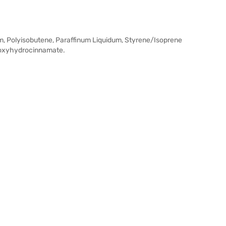
, Polyisobutene, Paraffinum Liquidum, Styrene/Isoprene
droxyhydrocinnamate.