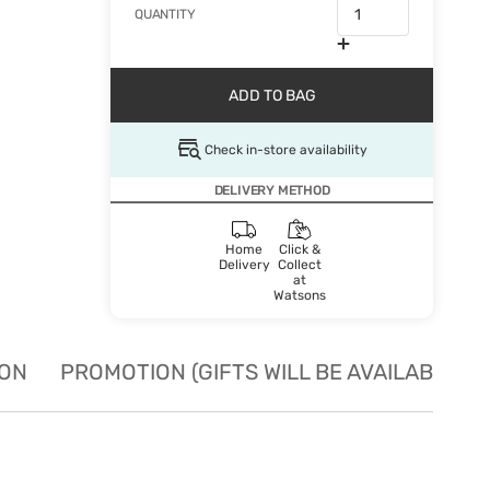
QUANTITY
ADD TO BAG
Check in-store availability
DELIVERY METHOD
Home
Click &
Delivery
Collect
at
Watsons
ION
PROMOTION (GIFTS WILL BE AVAILABLE W