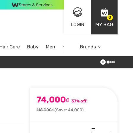
Stores & Services
0
LOGIN
MY BAG
Hair Care
Baby
Men
Home
Brands
74,000
₫
37% off
118,000₫
(Save: 44,000)