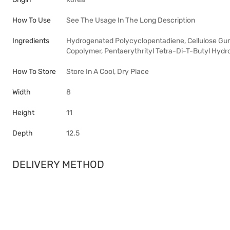
How To Use
See The Usage In The Long Description
Ingredients
Hydrogenated Polycyclopentadiene, Cellulose Gum
Copolymer, Pentaerythrityl Tetra-Di-T-Butyl Hy
How To Store
Store In A Cool, Dry Place
Width
8
Height
11
Depth
12.5
DELIVERY METHOD