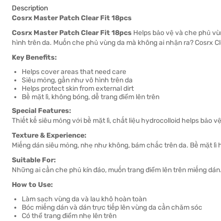
Description
Cosrx Master Patch Clear Fit 18pcs
Cosrx Master Patch Clear Fit 18pcs
Helps bảo vệ và che phủ vùn
hình trên da. Muốn che phủ vùng da mà không ai nhận ra? Cosrx Clea
Key Benefits:
Helps cover areas that need care
Siêu mỏng, gần như vô hình trên da
Helps protect skin from external dirt
Bề mặt lì, không bóng, dễ trang điểm lên trên
Special Features:
Thiết kế siêu mỏng với bề mặt lì, chất liệu hydrocolloid helps bảo 
Texture & Experience:
Miếng dán siêu mỏng, nhẹ như không, bám chắc trên da. Bề mặt lì h
Suitable For:
Những ai cần che phủ kín đáo, muốn trang điểm lên trên miếng dán
How to Use:
Làm sạch vùng da và lau khô hoàn toàn
Bóc miếng dán và dán trực tiếp lên vùng da cần chăm sóc
Có thể trang điểm nhẹ lên trên