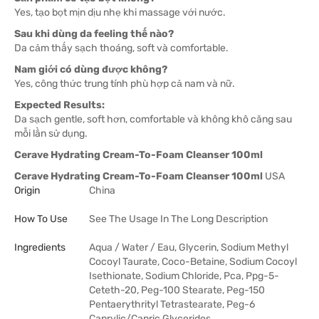
Yes, tạo bọt mịn dịu nhẹ khi massage với nước.
Sau khi dùng da feeling thế nào?
Da cảm thấy sạch thoáng, soft và comfortable.
Nam giới có dùng được không?
Yes, công thức trung tính phù hợp cả nam và nữ.
Expected Results:
Da sạch gentle, soft hơn, comfortable và không khô căng sau
mỗi lần sử dụng.
Cerave Hydrating Cream-To-Foam Cleanser 100ml
Cerave Hydrating Cream-To-Foam Cleanser 100ml
USA
Origin
China
How To Use
See The Usage In The Long Description
Ingredients
Aqua / Water / Eau, Glycerin, Sodium Methyl
Cocoyl Taurate, Coco-Betaine, Sodium Cocoyl
Isethionate, Sodium Chloride, Pca, Ppg-5-
Ceteth-20, Peg-100 Stearate, Peg-150
Pentaerythrityl Tetrastearate, Peg-6
Caprylic/Capric Glycerides, …