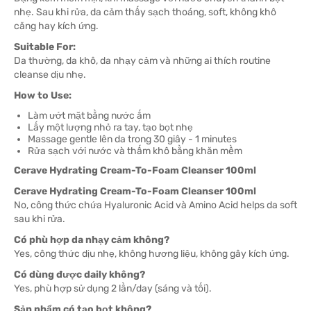
nhẹ. Sau khi rửa, da cảm thấy sạch thoáng, soft, không khô
căng hay kích ứng.
Suitable For:
Da thường, da khô, da nhạy cảm và những ai thích routine
cleanse dịu nhẹ.
How to Use:
Làm ướt mặt bằng nước ấm
Lấy một lượng nhỏ ra tay, tạo bọt nhẹ
Massage gentle lên da trong 30 giây - 1 minutes
Rửa sạch với nước và thấm khô bằng khăn mềm
Cerave Hydrating Cream-To-Foam Cleanser 100ml
Cerave Hydrating Cream-To-Foam Cleanser 100ml
No, công thức chứa Hyaluronic Acid và Amino Acid helps da soft
sau khi rửa.
Có phù hợp da nhạy cảm không?
Yes, công thức dịu nhẹ, không hương liệu, không gây kích ứng.
Có dùng được daily không?
Yes, phù hợp sử dụng 2 lần/day (sáng và tối).
Sản phẩm có tạo bọt không?