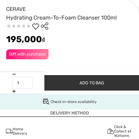
CERAVE
Hydrating Cream-To-Foam Cleanser 100ml
195,000
₫
Gift with purchase
ADD TO BAG
Check in-store availability
DELIVERY METHOD
Click &
Home
Collect at
Delivery
Watsons