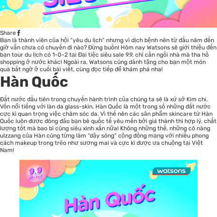
Share
Bạn là thành viên của hội “yêu du lịch” nhưng vì dịch bệnh nên từ đầu năm đến
giờ vẫn chưa có chuyến đi nào? Đừng buồn! Hôm nay Watsons sẽ giới thiệu đến
bạn tour du lịch có 1-0-2 tại
Đại tiệc siêu sale 9.9
, chỉ cần ngồi nhà mà tha hồ
shopping ở nước khác! Ngoài ra, Watsons cũng dành tặng cho bạn một món
quà bất ngờ ở cuối bài viết, cùng đọc tiếp để khám phá nha!
Hàn Quốc
Đất nước đầu tiên trong chuyến hành trình của chúng ta sẽ là xứ sở Kim chi.
Vốn nổi tiếng với làn da glass-skin, Hàn Quốc là một trong số những đất nước
cực kì quan trọng việc chăm sóc da. Vì thế nên các sản phẩm skincare từ Hàn
Quốc luôn được đông đảo bạn bè quốc tế yêu mến bởi giá thành thì hợp lý, chất
lượng tốt mà bao bì cũng siêu xinh xắn nữa! Không những thế, những cô nàng
ulzzang của Hàn cũng từng làm “dậy sóng” cộng đồng mạng với nhiều phong
cách makeup trong trẻo như sương mai và cực kì được ưa chuộng tại Việt
Nam!