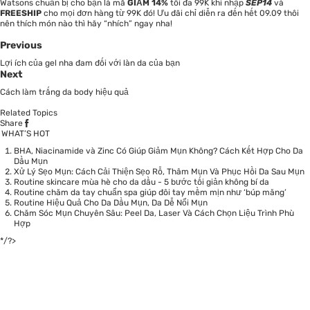
Watsons chuẩn bị cho bạn là mã
GIẢM 14%
tối đa 99K khi nhập
SEP14
và
FREESHIP
cho mọi đơn hàng từ 99K đó! Ưu đãi chỉ diễn ra đến hết 09.09 thôi
nên thích món nào thì hãy “nhích” ngay nha!
Previous
Lợi ích của gel nha đam đối với làn da của bạn
Next
Cách làm trắng da body hiệu quả
Related Topics
Share
WHAT’S HOT
BHA, Niacinamide và Zinc Có Giúp Giảm Mụn Không? Cách Kết Hợp Cho Da
Dầu Mụn
Xử Lý Sẹo Mụn: Cách Cải Thiện Sẹo Rỗ, Thâm Mụn Và Phục Hồi Da Sau Mụn
Routine skincare mùa hè cho da dầu - 5 bước tối giản không bí da
Routine chăm da tay chuẩn spa giúp đôi tay mềm mịn như ‘búp măng’
Routine Hiệu Quả Cho Da Dầu Mụn, Da Dễ Nổi Mụn
Chăm Sóc Mụn Chuyên Sâu: Peel Da, Laser Và Cách Chọn Liệu Trình Phù
Hợp
*/?>