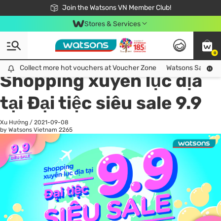
Free Shipping For Order From 249,000Đ
24h Fast delivery in Hồ Chí Minh City
Join the Watsons VN Member Club!
Stores & Services
0
All
Chăm Sóc Cá Nhân
Ch
Collect more hot vouchers at Voucher Zone
Collect more hot vouchers at Voucher Zone
Watsons Safety Al
Shopping xuyên lục địa
tại Đại tiệc siêu sale 9.9
Xu Hướng
/
2021-09-08
by Watsons Vietnam
2265