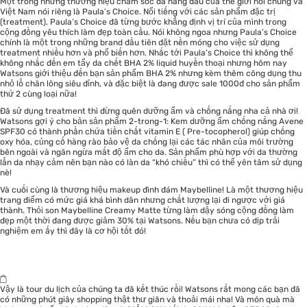
Một trong những thương hiệu chăm sóc da hàng đầu của thế giới nói chung và
Việt Nam nói riêng là Paula’s Choice. Nổi tiếng với các sản phẩm đặc trị
(treatment), Paula’s Choice đã từng bước khẳng định vị trí của mình trong
cộng đồng yêu thích làm đẹp toàn cầu. Nói không ngoa nhưng Paula’s Choice
chính là một trong những brand đầu tiên đặt nền móng cho việc sử dụng
treatment nhiều hơn và phổ biến hơn. Nhắc tới Paula’s Choice thì không thể
không nhắc đến em tẩy da chết BHA 2% liquid huyền thoại nhưng hôm nay
Watsons giới thiệu đến bạn sản phẩm BHA 2% nhưng kèm thêm công dụng thu
nhỏ lỗ chân lông siêu đỉnh, và đặc biệt là đang được sale 1000đ cho sản phẩm
thứ 2 cùng loại nữa!
Đã sử dụng treatment thì đừng quên dưỡng ẩm và chống nắng nha cả nhà ơi!
Watsons gợi ý cho bản sản phẩm 2-trong-1: Kem dưỡng ẩm chống nắng Avene
SPF30 có thành phần chứa tiền chất vitamin E ( Pre-tocopherol) giúp chống
oxy hóa, củng cố hàng rào bảo vệ da chống lại các tác nhân của môi trường
bên ngoài và ngăn ngừa mất độ ẩm cho da. Sản phẩm phù hợp với da thường
lẫn da nhạy cảm nên bạn nào có làn da “khó chiều” thì có thể yên tâm sử dụng
nè!
Và cuối cùng là thương hiệu makeup đình đám Maybelline! Là một thương hiệu
trang điểm có mức giá khá bình dân nhưng chất lượng lại đi ngược với giá
thành. Thỏi son Maybelline Creamy Matte từng làm dậy sóng cộng đồng làm
đẹp một thời đang được giảm 30% tại Watsons. Nếu bạn chưa có dịp trải
nghiệm em ấy thì đây là cơ hội tốt đó!
Vậy là tour du lịch của chúng ta đã kết thúc rồi! Watsons rất mong các bạn đã
có những phút giây shopping thật thư giãn và thoải mái nha! Và món quà mà