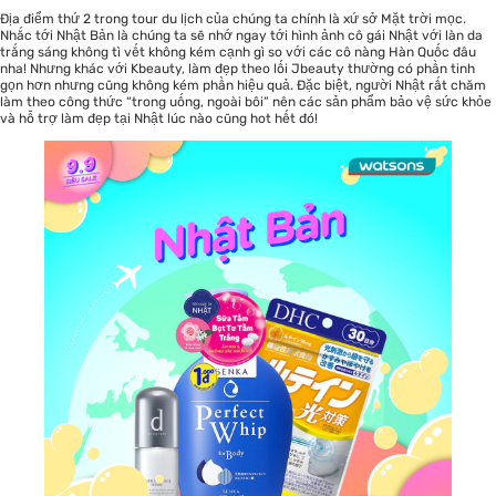
Địa điểm thứ 2 trong tour du lịch của chúng ta chính là xứ sở Mặt trời mọc.
Nhắc tới Nhật Bản là chúng ta sẽ nhớ ngay tới hình ảnh cô gái Nhật với làn da
trắng sáng không tì vết không kém cạnh gì so với các cô nàng Hàn Quốc đâu
nha! Nhưng khác với Kbeauty, làm đẹp theo lối Jbeauty thường có phần tinh
gọn hơn nhưng cũng không kém phần hiệu quả. Đặc biệt, người Nhật rất chăm
làm theo công thức “trong uống, ngoài bôi” nên các sản phẩm bảo vệ sức khỏe
và hỗ trợ làm đẹp tại Nhật lúc nào cũng hot hết đó!