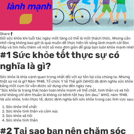
Share
Giữ sức khỏe khi tuổi tác ngày một tăng có thể là một thách thức. Nhưng cần
nhớ rằng không bao giờ là quá muộn để thực hiện lối sống lành mạnh cả! Đọc
tiếp và tìm hiểu thêm về một số mẹo đơn giản để giúp bạn luôn khỏe mạnh nhé!
#1 Sức khỏe tốt thực sự có
nghĩa là gì?
Sức khỏe là khía cạnh quan trọng nhất đối với sự tồn tại của chúng ta. Nhưng
thật sự nó là gì? Năm 1948, Tổ chức Y tế Thế giới (WHO) đã định nghĩa sức khỏe
bằng một cụm từ vẫn được sử dụng cho đến ngày nay.
“Sức khỏe là trạng thái hoàn toàn khỏe mạnh về thể chất, tinh thần và xã hội
chứ không chỉ đơn thuần là không có bệnh tật hay ốm đau.” WHO, năm 1948.
Và sức khỏe, trên thực tế, được định nghĩa bởi sức khỏe trong các lĩnh vực sau:
Sức khỏe thể chất
Sức khỏe tinh thần và cảm xúc
Sức khỏe xã hội
Sức khỏe tinh thần
#2 Tại sao bạn nên
chăm sóc