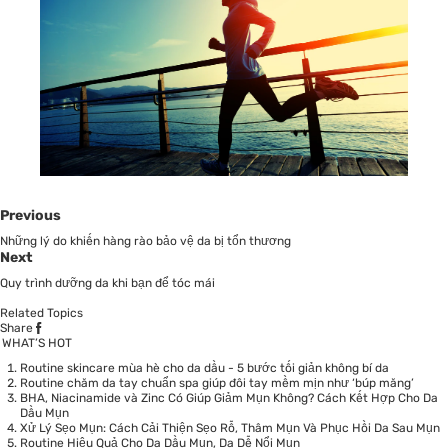
Previous
Những lý do khiến hàng rào bảo vệ da bị tổn thương
Next
Quy trình dưỡng da khi bạn để tóc mái
Related Topics
Share
WHAT’S HOT
Routine skincare mùa hè cho da dầu - 5 bước tối giản không bí da
Routine chăm da tay chuẩn spa giúp đôi tay mềm mịn như ‘búp măng’
BHA, Niacinamide và Zinc Có Giúp Giảm Mụn Không? Cách Kết Hợp Cho Da
Dầu Mụn
Xử Lý Sẹo Mụn: Cách Cải Thiện Sẹo Rỗ, Thâm Mụn Và Phục Hồi Da Sau Mụn
Routine Hiệu Quả Cho Da Dầu Mụn, Da Dễ Nổi Mụn