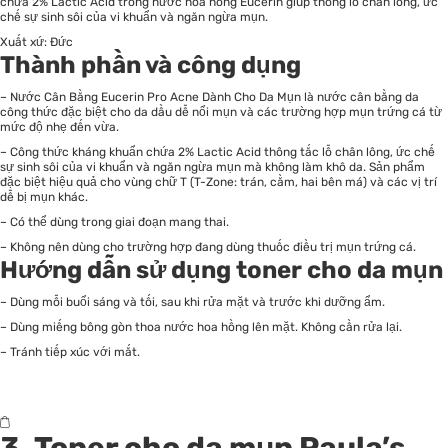
chứa 2% Lactic Acid trong nước hoa hồng Eucerin giúp thông lỗ chân lông, ức
chế sự sinh sôi của vi khuẩn và ngăn ngừa mụn.
Xuất xứ: Đức
Thành phần và công dụng
– Nước Cân Bằng Eucerin Pro Acne Dành Cho Da Mụn là nước cân bằng da
công thức đặc biệt cho da dầu dễ nổi mụn và các trường hợp mụn trứng cá từ
mức độ nhẹ đến vừa.
– Công thức kháng khuẩn chứa 2% Lactic Acid thông tắc lỗ chân lông, ức chế
sự sinh sôi của vi khuẩn và ngăn ngừa mụn mà không làm khô da. Sản phẩm
đặc biệt hiệu quả cho vùng chữ T (T-Zone: trán, cằm, hai bên má) và các vị trí
dễ bị mụn khác.
– Có thể dùng trong giai đoạn mang thai.
– Không nên dùng cho trường hợp đang dùng thuốc điều trị mụn trứng cá.
Hướng dẫn sử dụng toner cho da mụn
– Dùng mỗi buổi sáng và tối, sau khi rửa mặt và trước khi dưỡng ẩm.
– Dùng miếng bông gòn thoa nước hoa hồng lên mặt. Không cần rửa lại.
– Tránh tiếp xúc với mắt.