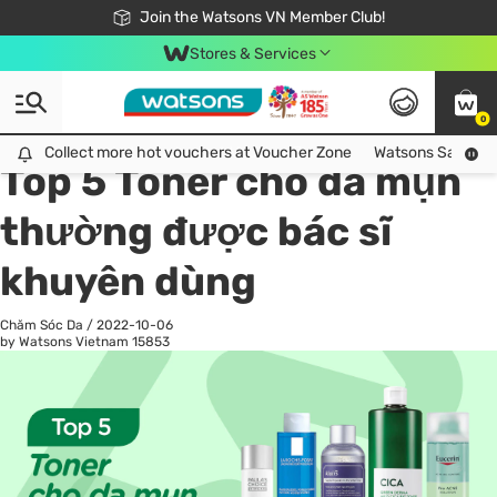
Free Shipping For Order From 249,000Đ
24h Fast delivery in Hồ Chí Minh City
Join the Watsons VN Member Club!
Stores & Services
0
All
Chăm Sóc Cá Nhân
Ch
Collect more hot vouchers at Voucher Zone
Collect more hot vouchers at Voucher Zone
Watsons Safety Al
Top 5 Toner cho da mụn
thường được bác sĩ
khuyên dùng
Chăm Sóc Da
/
2022-10-06
by Watsons Vietnam
15853