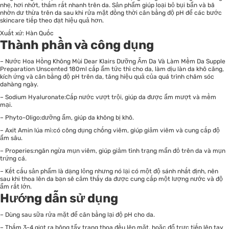
nhẹ, hơi nhớt, thấm rất nhanh trên da. Sản phẩm giúp loại bỏ bụi bẩn và bã
nhờn dư thừa trên da sau khi rửa mặt đồng thời cân bằng độ pH để các bước
skincare tiếp theo đạt hiệu quả hơn.
Xuất xứ: Hàn Quốc
Thành phần và công dụng
– Nước Hoa Hồng Không Mùi Dear Klairs Dưỡng Ẩm Da Và Làm Mềm Da Supple
Preparation Unscented 180ml cấp ẩm tức thì cho da, làm dịu làn da khô căng,
kích ứng và cân bằng độ pH trên da, tăng hiệu quả của quá trình chăm sóc
dahàng ngày.
– Sodium Hyaluronate:Cấp nước vượt trội, giúp da được ẩm mượt và mềm
mại.
– Phyto-Oligo:dưỡng ẩm, giúp da không bị khô.
– Axit Amin lúa mì:có công dụng chống viêm, giúp giảm viêm và cung cấp độ
ẩm sâu.
– Properies:ngăn ngừa mụn viêm, giúp giảm tình trạng mẩn đỏ trên da và mụn
trứng cá.
– Kết cấu sản phẩm là dạng lỏng nhưng nó lại có một độ sánh nhất định, nên
sau khi thoa lên da bạn sẽ cảm thấy da được cung cấp một lượng nước và độ
ẩm rất lớn.
Hướng dẫn sử dụng
– Dùng sau sữa rửa mặt để cân bằng lại độ pH cho da.
– Thấm 3-4 giọt ra bông tẩy trang thoa đều lên mặt, hoặc đổ trực tiếp lên tay