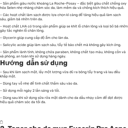
– Sản phẩm giàu nước khoáng La Roche-Posay – đặc biệt giàu chất chống oxy
hóa Selen nhẹ nhàng chăm sóc da, làm mềm da và chống kích thích hiệu quả.
– Các hoạt chất làm sạch được lựa chọn kĩ càng để tăng hiệu quả làm sạch
sâu, giảm bã nhờn trên da.
– Hoạt chất LHA có trong sản phẩm giúp se khít lỗ chân lông và loại bỏ bã nhờn
gây tắc nghẽn lỗ chân lông.
– Glycerin giúp cung cấp độ ẩm cho làn da.
– Salicylic acide giúp làm sạch sâu, tẩy tế bào chết mà không gây kích ứng.
– Sản phẩm lành tính, không chứa paraben, không chất tạo màu, không cồn và
xà phòng, an toàn khi sử dụng hàng ngày.
Hướng dẫn sử dụng
– Sau khi làm sạch mặt, lấy một lượng vừa đủ ra bông tẩy trang và lau đều
khắp mặt.
– Dùng tay vỗ nhẹ để tinh chất thấm sâu vào da.
– Sử dụng mỗi ngày 2 lần sáng và tối.
– Dùng sau khi sử dụng sửa rửa mặt dành cho da dầu nhạy cảm để đạt được
hiệu quả chăm sóc da tối đa.