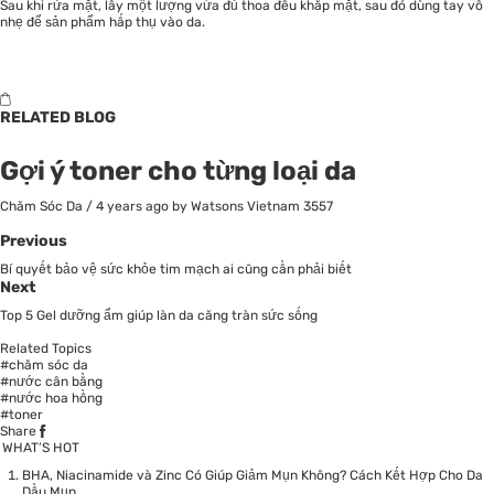
Sau khi rửa mặt, lấy một lượng vừa đủ thoa đều khắp mặt, sau đó dùng tay vỗ
nhẹ để sản phẩm hấp thụ vào da.
RELATED BLOG
Gợi ý toner cho từng loại da
Chăm Sóc Da
/
4 years ago
by Watsons Vietnam
3557
Previous
Bí quyết bảo vệ sức khỏe tim mạch ai cũng cần phải biết
Next
Top 5 Gel dưỡng ẩm giúp làn da căng tràn sức sống
Related Topics
#chăm sóc da
#nước cân bằng
#nước hoa hồng
#toner
Share
WHAT’S HOT
BHA, Niacinamide và Zinc Có Giúp Giảm Mụn Không? Cách Kết Hợp Cho Da
Dầu Mụn