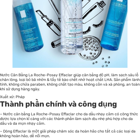
Nước Cân Bằng La Roche-Posay Effaclar giúp cân bằng độ pH, làm sạch sâu lỗ
chân lông, loại bỏ bã nhờn & tẩy tế bào chết nhờ hoạt chất LHA. Sản phẩm lành
tính, không chứa paraben, không chất tạo màu, không cồn và xà phòng, an toàn
khi sử dụng hàng ngày.
Xuất xứ: Pháp
Thành phần chính và công dụng
– Nước cân bằng La Roche-Posay Effaclar cho da dầu nhạy cảm có công thức
được lựa chọn kĩ càng với các thành phần làm sạch dịu nhẹ phù hợp cho da
dầu và da mụn nhạy cảm.
– Dòng Effaclar là một giải pháp chăm sóc da hoàn hảo cho tất cả các loại da
không hoàn hảo, dễ nổi mụn.