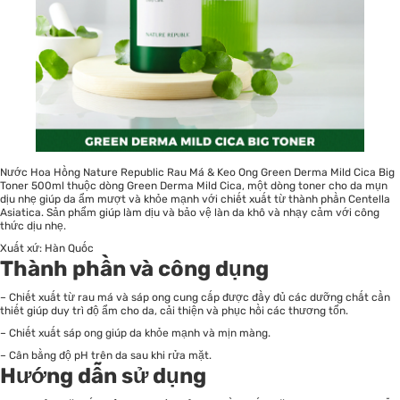
Nước Hoa Hồng Nature Republic Rau Má & Keo Ong Green Derma Mild Cica Big
Toner 500ml thuộc dòng Green Derma Mild Cica, một dòng toner cho da mụn
dịu nhẹ giúp da ẩm mượt và khỏe mạnh với chiết xuất từ thành phần Centella
Asiatica. Sản phẩm giúp làm dịu và bảo vệ làn da khô và nhạy cảm với công
thức dịu nhẹ.
Xuất xứ: Hàn Quốc
Thành phần và công dụng
– Chiết xuất từ rau má và sáp ong cung cấp được đầy đủ các dưỡng chất cần
thiết giúp duy trì độ ẩm cho da, cải thiện và phục hồi các thương tổn.
– Chiết xuất sáp ong giúp da khỏe mạnh và mịn màng.
– Cân bằng độ pH trên da sau khi rửa mặt.
Hướng dẫn sử dụng