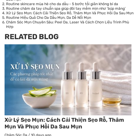
Routine skincare mùa hè cho da dầu - 5 bước tối giản không bí da
Routine chăm da tay chuẩn spa giúp đôi tay mềm mịn như ‘búp măng’
Xử Lý Sẹo Mụn: Cách Cải Thiện Sẹo Rỗ, Thâm Mụn Và Phục Hồi Da Sau Mụn
Routine Hiệu Quả Cho Da Dầu Mụn, Da Dễ Nổi Mụn
Chăm Sóc Mụn Chuyên Sâu: Peel Da, Laser Và Cách Chọn Liệu Trình Phù
Hợp
RELATED BLOG
Xử Lý Sẹo Mụn: Cách Cải Thiện Sẹo Rỗ, Thâm
Mụn Và Phục Hồi Da Sau Mụn
Chăm Sóc Da
/
10 days ago