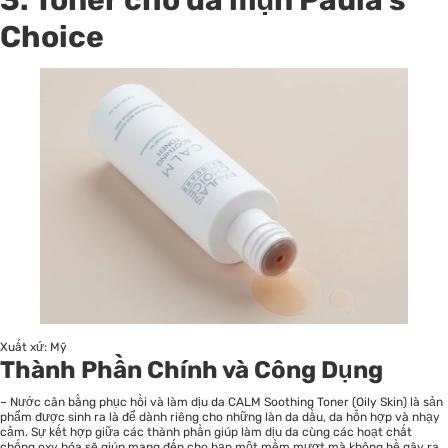
3. Toner cho da mụn Paula’s
Choice
Xuất xứ: Mỹ
Thành Phần Chính và Công Dụng
– Nước cân bằng phục hồi và làm dịu da CALM Soothing Toner (Oily Skin) là sản
phẩm được sinh ra là để dành riêng cho những làn da dầu, da hỗn hợp và nhạy
cảm. Sự kết hợp giữa các thành phần giúp làm dịu da cùng các hoạt chất
chống oxy hóa sẽ giúp mang đến cho bạn một mềm mượt mà không hề gây ra