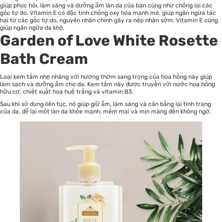
giúp phục hồi, làm sáng và dưỡng ẩm làn da của bạn cũng như chống lại các
gốc tự do. Vitamin E có đặc tính chống oxy hóa mạnh mẽ, giúp ngăn ngừa tác
hại từ các gốc tự do, nguyên nhân chính gây ra nếp nhăn sớm. Vitamin E cũng
giúp ngăn ngừa da khô.
Garden of Love White Rosette
Bath Cream
Loại kem tắm nhẹ nhàng với hương thơm sang trọng của hoa hồng này giúp
làm sạch và dưỡng ẩm cho da. Kem tắm này được truyền với nước hoa hồng
hữu cơ, chiết xuất hoa huệ trắng và vitamin B3.
Sau khi sử dụng liên tục, nó giúp giữ ẩm, làm sáng và cân bằng lại tình trạng
của da, để lại một làn da khỏe mạnh, mềm mại và mịn màng đến không ngờ.