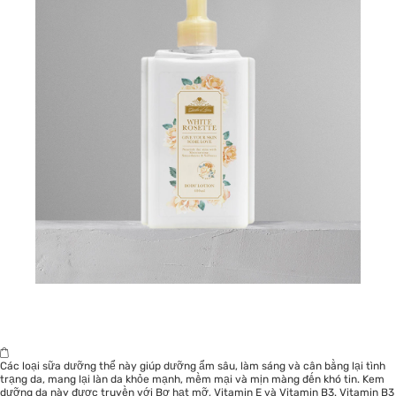
Các loại sữa dưỡng thể này giúp dưỡng ẩm sâu, làm sáng và cân bằng lại tình
trạng da, mang lại làn da khỏe mạnh, mềm mại và mịn màng đến khó tin. Kem
dưỡng da này được truyền với Bơ hạt mỡ, Vitamin E và Vitamin B3. Vitamin B3