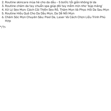
Routine skincare mùa hè cho da dầu - 5 bước tối giản không bí da
Routine chăm da tay chuẩn spa giúp đôi tay mềm mịn như ‘búp măng’
Xử Lý Sẹo Mụn: Cách Cải Thiện Sẹo Rỗ, Thâm Mụn Và Phục Hồi Da Sau Mụn
Routine Hiệu Quả Cho Da Dầu Mụn, Da Dễ Nổi Mụn
Chăm Sóc Mụn Chuyên Sâu: Peel Da, Laser Và Cách Chọn Liệu Trình Phù
Hợp
*/?>