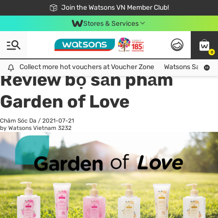
Free Shipping For Order From 249,000Đ
24h Fast delivery in Hồ Chí Minh City
Join the Watsons VN Member Club!
Stores & Services
0
All
Chăm Sóc Cá Nhân
Ch
Collect more hot vouchers at Voucher Zone
Collect more hot vouchers at Voucher Zone
Watsons Safety Al
Review bộ sản phẩm
Garden of Love
Chăm Sóc Da
/
2021-07-21
by Watsons Vietnam
3232