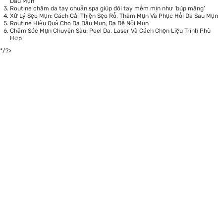
Dầu Mụn
Routine chăm da tay chuẩn spa giúp đôi tay mềm mịn như ‘búp măng’
Xử Lý Sẹo Mụn: Cách Cải Thiện Sẹo Rỗ, Thâm Mụn Và Phục Hồi Da Sau Mụn
Routine Hiệu Quả Cho Da Dầu Mụn, Da Dễ Nổi Mụn
Chăm Sóc Mụn Chuyên Sâu: Peel Da, Laser Và Cách Chọn Liệu Trình Phù
Hợp
*/?>