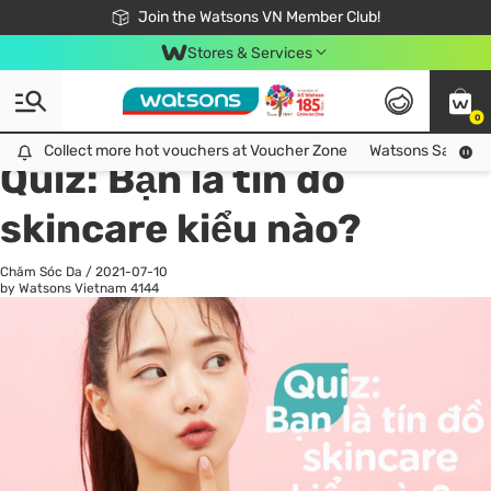
Free Shipping For Order From 249,000Đ
24h Fast delivery in Hồ Chí Minh City
Join the Watsons VN Member Club!
Stores & Services
0
All
Chăm Sóc Cá Nhân
Ch
Collect more hot vouchers at Voucher Zone
Collect more hot vouchers at Voucher Zone
Watsons Safety Al
Quiz: Bạn là tín đồ
skincare kiểu nào?
Chăm Sóc Da
/
2021-07-10
by Watsons Vietnam
4144