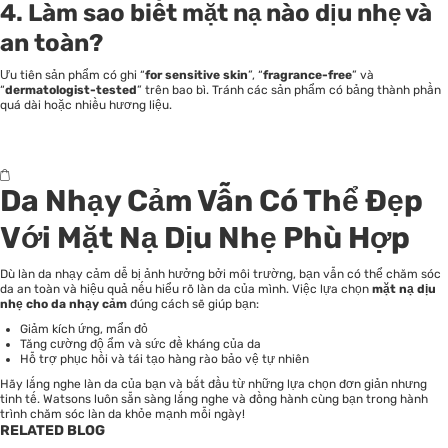
4.
Làm sao biết mặt nạ nào dịu nhẹ và
an toàn?
Ưu tiên sản phẩm có ghi “
for sensitive skin
”, “
fragrance-free
” và
“
dermatologist-tested
” trên bao bì. Tránh các sản phẩm có bảng thành phần
quá dài hoặc nhiều hương liệu.
Da Nhạy Cảm Vẫn Có Thể Đẹp
Với Mặt Nạ Dịu Nhẹ Phù Hợp
Dù làn da nhạy cảm dễ bị ảnh hưởng bởi môi trường, bạn vẫn có thể chăm sóc
da an toàn và hiệu quả nếu hiểu rõ làn da của mình. Việc lựa chọn
mặt nạ dịu
nhẹ cho da nhạy cảm
đúng cách sẽ giúp bạn:
Giảm kích ứng, mẩn đỏ
Tăng cường độ ẩm và sức đề kháng của da
Hỗ trợ phục hồi và tái tạo hàng rào bảo vệ tự nhiên
Hãy lắng nghe làn da của bạn và bắt đầu từ những lựa chọn đơn giản nhưng
tinh tế. Watsons luôn sẵn sàng lắng nghe và đồng hành cùng bạn trong hành
trình chăm sóc làn da khỏe mạnh mỗi ngày!
RELATED BLOG