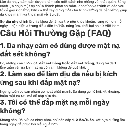
Làn da nhạy cảm cần được chăm sóc một cách nhẹ nhàng và nhất quán. Bằng
cách lựa chọn mặt nạ chứa thành phần an toàn, lành tính và tránh xa các yếu
tố dễ gây kích ứng, bạn có thể xây dựng một chu trình dưỡng da bền vững, giúp
da khỏe mạnh và thoải mái về lâu dài.
Sự dịu nhẹ
chính là chìa khóa để làn da trở nên khỏe khoắn, rạng rỡ hơn mỗi
ngày – đặc biệt là trong điều kiện khí hậu nóng ẩm, khói bụi như ở Việt Nam.
Câu Hỏi Thường Gặp (FAQ)
1.
Da nhạy cảm có dùng được mặt nạ
đất sét không?
Có, nhưng cần chọn loại
đất sét hồng hoặc đất sét trắng
, dùng tối đa 1
lần/tuần và rửa khi mặt nạ còn ẩm, không để quá khô.
2.
Làm sao để làm dịu da nếu bị kích
ứng sau khi đắp mặt nạ?
Ngừng toàn bộ sản phẩm có hoạt chất mạnh. Sử dụng
gel lô hội
, xịt khoáng,
hoặc mặt nạ rau má để cấp cứu da.
3.
Tôi có thể đắp mặt nạ mỗi ngày
không?
Không nên. Đối với da nhạy cảm, chỉ nên đắp
1–2 lần/tuần
, kết hợp dưỡng ẩm
hàng ngày để phục hồi hiệu quả hơn.