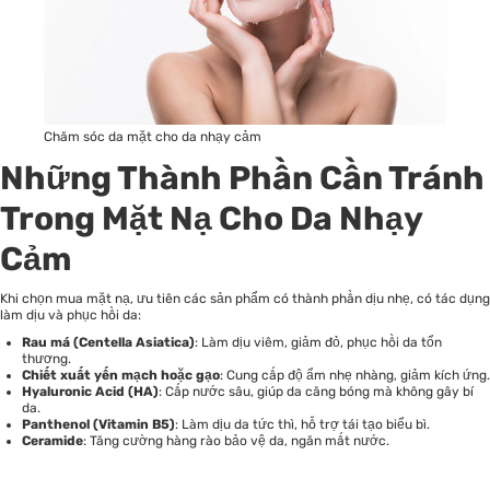
Chăm sóc da mặt cho da nhạy cảm
Những Thành Phần Cần Tránh
Trong Mặt Nạ Cho Da Nhạy
Cảm
Khi chọn mua mặt nạ, ưu tiên các sản phẩm có thành phần dịu nhẹ, có tác dụng
làm dịu và phục hồi da:
Rau má (Centella Asiatica)
: Làm dịu viêm, giảm đỏ, phục hồi da tổn
thương.
Chiết xuất yến mạch hoặc gạo
: Cung cấp độ ẩm nhẹ nhàng, giảm kích ứng.
Hyaluronic Acid (HA)
: Cấp nước sâu, giúp da căng bóng mà không gây bí
da.
Panthenol (Vitamin B5)
: Làm dịu da tức thì, hỗ trợ tái tạo biểu bì.
Ceramide
: Tăng cường hàng rào bảo vệ da, ngăn mất nước.