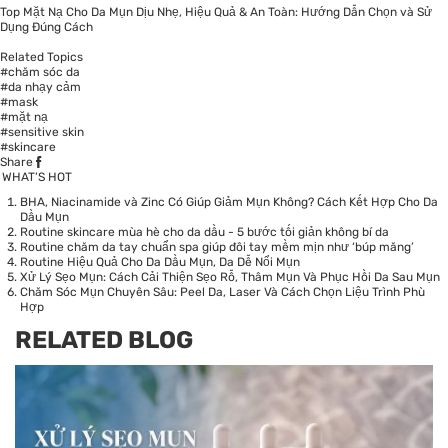
Top Mặt Nạ Cho Da Mụn Dịu Nhẹ, Hiệu Quả & An Toàn: Hướng Dẫn Chọn và Sử
Dụng Đúng Cách
Related Topics
#chăm sóc da
#da nhạy cảm
#mask
#mặt nạ
#sensitive skin
#skincare
Share
WHAT’S HOT
BHA, Niacinamide và Zinc Có Giúp Giảm Mụn Không? Cách Kết Hợp Cho Da
Dầu Mụn
Routine skincare mùa hè cho da dầu - 5 bước tối giản không bí da
Routine chăm da tay chuẩn spa giúp đôi tay mềm mịn như ‘búp măng’
Routine Hiệu Quả Cho Da Dầu Mụn, Da Dễ Nổi Mụn
Xử Lý Sẹo Mụn: Cách Cải Thiện Sẹo Rỗ, Thâm Mụn Và Phục Hồi Da Sau Mụn
Chăm Sóc Mụn Chuyên Sâu: Peel Da, Laser Và Cách Chọn Liệu Trình Phù
Hợp
RELATED BLOG