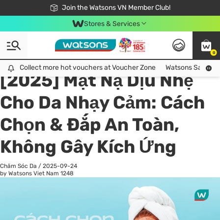
Free Shipping For Order From 249,000Đ
24h Fast delivery in Hồ Chí Minh City
Join the Watsons VN Member Club!
Stores & Services
0
All
Chăm Sóc Cá Nhân
Ch
Collect more hot vouchers at Voucher Zone
Collect more hot vouchers at Voucher Zone
Watsons Safety Al
[2025] Mặt Nạ Dịu Nhẹ
Cho Da Nhạy Cảm: Cách
Chọn & Đắp An Toàn,
Không Gây Kích Ứng
Chăm Sóc Da
/
2025-09-24
by Watsons Viet Nam
1248