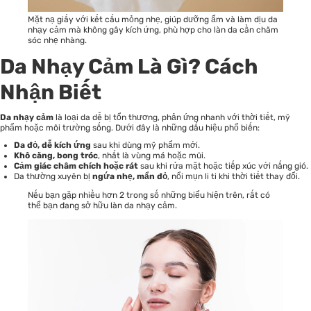
Mặt nạ giấy với kết cấu mỏng nhẹ, giúp dưỡng ẩm và làm dịu da
nhạy cảm mà không gây kích ứng, phù hợp cho làn da cần chăm
sóc nhẹ nhàng.
Da Nhạy Cảm Là Gì? Cách
Nhận Biết
Da nhạy cảm
là loại da dễ bị tổn thương, phản ứng nhanh với thời tiết, mỹ
phẩm hoặc môi trường sống. Dưới đây là những dấu hiệu phổ biến:
Da đỏ, dễ kích ứng
sau khi dùng mỹ phẩm mới.
Khô căng, bong tróc
, nhất là vùng má hoặc mũi.
Cảm giác châm chích hoặc rát
sau khi rửa mặt hoặc tiếp xúc với nắng gió.
Da thường xuyên bị
ngứa nhẹ, mẩn đỏ
, nổi mụn li ti khi thời tiết thay đổi.
Nếu bạn gặp nhiều hơn 2 trong số những biểu hiện trên, rất có
thể bạn đang sở hữu làn da nhạy cảm.