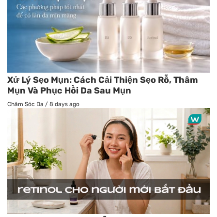
Xử Lý Sẹo Mụn: Cách Cải Thiện Sẹo Rỗ, Thâm
Mụn Và Phục Hồi Da Sau Mụn
Chăm Sóc Da
/
8 days ago