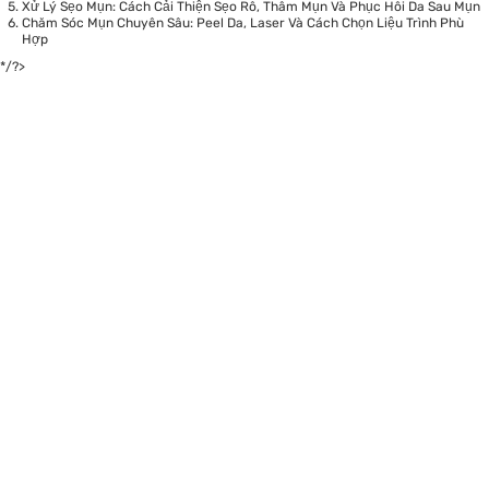
Xử Lý Sẹo Mụn: Cách Cải Thiện Sẹo Rỗ, Thâm Mụn Và Phục Hồi Da Sau Mụn
Chăm Sóc Mụn Chuyên Sâu: Peel Da, Laser Và Cách Chọn Liệu Trình Phù
Hợp
*/?>