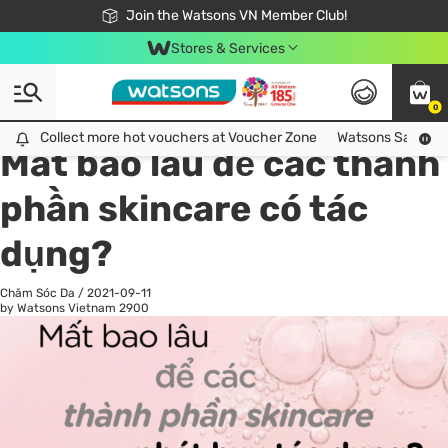
Free Shipping For Order From 249,000Đ
24h Fast delivery in Hồ Chí Minh City
Join the Watsons VN Member Club!
Stores & Services
0
All
Chăm Sóc Cá Nhân
Ch
Collect more hot vouchers at Voucher Zone
Collect more hot vouchers at Voucher Zone
Watsons Safety Al
Mất bao lâu để các thành
phần skincare có tác
dụng?
Chăm Sóc Da
/
2021-09-11
by Watsons Vietnam
2900