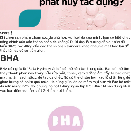
Share
Khi chọn sản phẩm
chăm sóc da
phù hợp với loại da của mình, bạn có biết chức
năng chính của các thành phần đó không? Dưới đây là hướng dẫn cơ bản để
hiểu được tác dụng của các thành phần skincare khác nhau và mất bao lâu để
thấy làn da có sự tiến triển.
BHA
BHA có nghĩa là “Beta Hydroxy Acid”, có thể hòa tan trong dầu. Bạn có thể tìm
thấy thành phần này trong sữa rửa mặt, toner, kem dưỡng ẩm, tẩy tế bào chết,
mặt nạ làm sạch sâu,… để tẩy da chết. Nó có thể đi sâu hơn vào lỗ chân lông để
giảm lượng bã nhờn quá mức. Nó cũng giúp làn da mềm mại hơn và làm bề mặt
da mịn màng hơn. Nói chung, nó hoạt động ngay lập tức! Bạn chỉ nên dùng BHA
vào ban đêm với tần suất 2-4 lần một tuần.