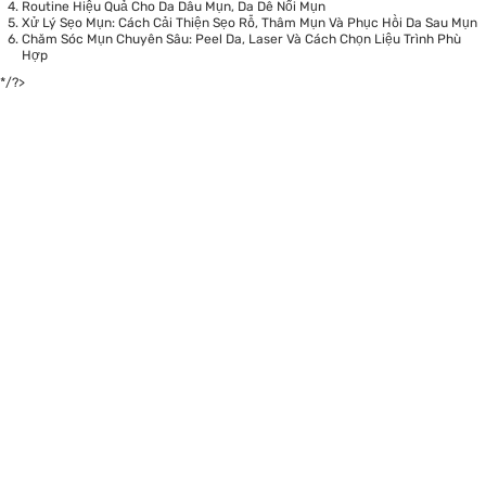
Routine Hiệu Quả Cho Da Dầu Mụn, Da Dễ Nổi Mụn
Xử Lý Sẹo Mụn: Cách Cải Thiện Sẹo Rỗ, Thâm Mụn Và Phục Hồi Da Sau Mụn
Chăm Sóc Mụn Chuyên Sâu: Peel Da, Laser Và Cách Chọn Liệu Trình Phù
Hợp
*/?>