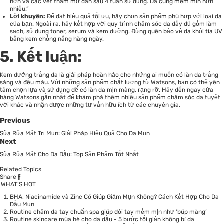
hơn và các vết thâm mờ dần sau 4 tuần sử dụng. Da cũng mềm mịn hơn
nhiều.”
Lời khuyên:
Để đạt hiệu quả tối ưu, hãy chọn sản phẩm phù hợp với loại da
của bạn. Ngoài ra, hãy kết hợp với quy trình chăm sóc da đầy đủ gồm làm
sạch, sử dụng toner, serum và kem dưỡng. Đừng quên bảo vệ da khỏi tia UV
bằng kem chống nắng hàng ngày.
5. Kết luận:
Kem dưỡng trắng da là giải pháp hoàn hảo cho những ai muốn có làn da trắng
sáng và đều màu. Với những sản phẩm chất lượng từ Watsons, bạn có thể yên
tâm chọn lựa và sử dụng để có làn da mịn màng, rạng rỡ. Hãy đến ngay cửa
hàng Watsons gần nhất để khám phá thêm nhiều sản phẩm chăm sóc da tuyệt
vời khác và nhận được những tư vấn hữu ích từ các chuyên gia.
Previous
Sữa Rửa Mặt Trị Mụn: Giải Pháp Hiệu Quả Cho Da Mụn
Next
Sữa Rửa Mặt Cho Da Dầu: Top Sản Phẩm Tốt Nhất
Related Topics
Share
WHAT’S HOT
BHA, Niacinamide và Zinc Có Giúp Giảm Mụn Không? Cách Kết Hợp Cho Da
Dầu Mụn
Routine chăm da tay chuẩn spa giúp đôi tay mềm mịn như ‘búp măng’
Routine skincare mùa hè cho da dầu - 5 bước tối giản không bí da