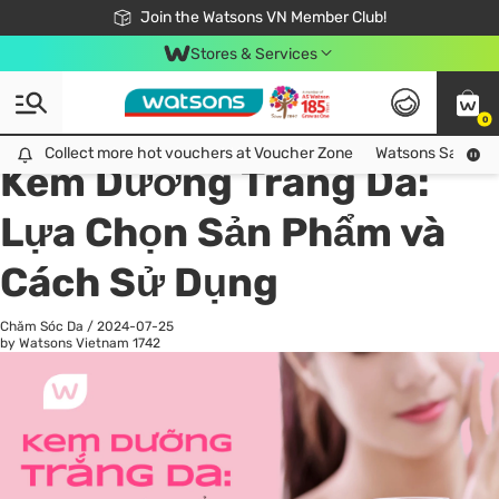
Free Shipping For Order From 249,000Đ
24h Fast delivery in Hồ Chí Minh City
Join the Watsons VN Member Club!
Stores & Services
0
All
Chăm Sóc Cá Nhân
Ch
Collect more hot vouchers at Voucher Zone
Collect more hot vouchers at Voucher Zone
Watsons Safety Al
Kem Dưỡng Trắng Da:
Lựa Chọn Sản Phẩm và
Cách Sử Dụng
Chăm Sóc Da
/
2024-07-25
by Watsons Vietnam
1742