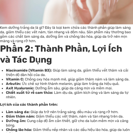
Kem dưỡng trắng da là gì? Đây là loại kem chứa các thành phần giúp làm sáng
da, giảm thiểu các vết nám, tàn nhang và đốm nâu. Sản phẩm này thường bao
gồm các chất làm sáng da, dưỡng ẩm và chống lão hóa, giúp da trở nên mịn
màng và rạng rỡ hơn.
Phần 2: Thành Phần, Lợi Ích
và Tác Dụng
Niacinamide (Vitamin B3):
Giúp làm sáng da, giảm thiểu vết thâm và cải
thiện độ đàn hồi của da.
Vitamin C:
Chống oxy hóa mạnh mẽ, giúp giảm thâm nám và làm sáng da.
Arbutin:
Ức chế sự hình thành melanin, giúp làm trắng da hiệu quả.
Axit Hyaluronic:
Dưỡng ẩm sâu, giúp da căng mịn và mềm mại.
Chiết xuất từ rễ cam thảo:
Làm dịu da, giảm kích ứng và làm sáng da tự
nhiên.
Lợi ích của các thành phần trên:
Làm sáng da:
Giúp da trở nên trắng sáng, đều màu và rạng rỡ hơn.
Giảm thâm nám:
Giảm thiểu các vết thâm, nám và tàn nhang trên da.
Dưỡng ẩm:
Cung cấp độ ẩm cần thiết, giữ cho da luôn mềm mịn và căng
bóng.
Chống lão hóa:
Giảm thiểu nếp nhăn và các dấu hiệu lão hóa, giúp da luôn