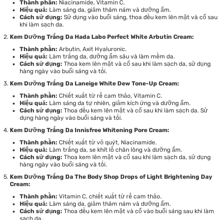
Thành phần:
Niacinamide, Vitamin C.
Hiệu quả:
Làm sáng da, giảm thâm nám và dưỡng ẩm.
Cách sử dụng:
Sử dụng vào buổi sáng, thoa đều kem lên mặt và cổ sau
khi làm sạch da.
Kem Dưỡng Trắng Da Hada Labo Perfect White Arbutin Cream:
Thành phần:
Arbutin, Axit Hyaluronic.
Hiệu quả:
Làm trắng da, dưỡng ẩm sâu và làm mềm da.
Cách sử dụng:
Thoa kem lên mặt và cổ sau khi làm sạch da, sử dụng
hàng ngày vào buổi sáng và tối.
Kem Dưỡng Trắng Da Laneige White Dew Tone-Up Cream:
Thành phần:
Chiết xuất từ rễ cam thảo, Vitamin C.
Hiệu quả:
Làm sáng da tự nhiên, giảm kích ứng và dưỡng ẩm.
Cách sử dụng:
Thoa đều kem lên mặt và cổ sau khi làm sạch da. Sử
dụng hàng ngày vào buổi sáng và tối.
Kem Dưỡng Trắng Da Innisfree Whitening Pore Cream:
Thành phần:
Chiết xuất từ vỏ quýt, Niacinamide.
Hiệu quả:
Làm trắng da, se khít lỗ chân lông và dưỡng ẩm.
Cách sử dụng:
Thoa kem lên mặt và cổ sau khi làm sạch da, sử dụng
hàng ngày vào buổi sáng và tối.
Kem Dưỡng Trắng Da The Body Shop Drops of Light Brightening Day
Cream:
Thành phần:
Vitamin C, chiết xuất từ rễ cam thảo.
Hiệu quả:
Làm sáng da, giảm thâm nám và dưỡng ẩm.
Cách sử dụng:
Thoa đều kem lên mặt và cổ vào buổi sáng sau khi làm
sạch da.