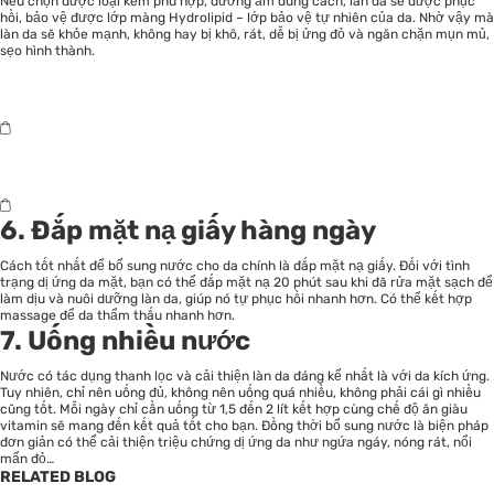
Nếu chọn được loại kem phù hợp, dưỡng ẩm đúng cách, làn da sẽ được phục
hồi, bảo vệ được lớp màng Hydrolipid – lớp bảo vệ tự nhiên của da. Nhờ vậy mà
làn da sẽ khỏe mạnh, không hay bị khô, rát, dễ bị ửng đỏ và ngăn chặn mụn mủ,
sẹo hình thành.
6. Đắp mặt nạ giấy hàng ngày
Cách tốt nhất để bổ sung nước cho da chính là đắp mặt nạ giấy. Đối với tình
trạng dị ứng da mặt, bạn có thể đắp mặt nạ 20 phút sau khi đã rửa mặt sạch để
làm dịu và nuôi dưỡng làn da, giúp nó tự phục hồi nhanh hơn. Có thể kết hợp
massage để da thẩm thấu nhanh hơn.
7. Uống nhiều nước
Nước có tác dụng thanh lọc và cải thiện làn da đáng kể nhất là với da kích ứng.
Tuy nhiên, chỉ nên uống đủ, không nên uống quá nhiều, không phải cái gì nhiều
cũng tốt. Mỗi ngày chỉ cần uống từ 1,5 đến 2 lít kết hợp cùng chế độ ăn giàu
vitamin sẽ mang đến kết quả tốt cho bạn. Đồng thời bổ sung nước là biện pháp
đơn giản có thể cải thiện triệu chứng dị ứng da như ngứa ngáy, nóng rát, nổi
mẩn đỏ…
RELATED BLOG