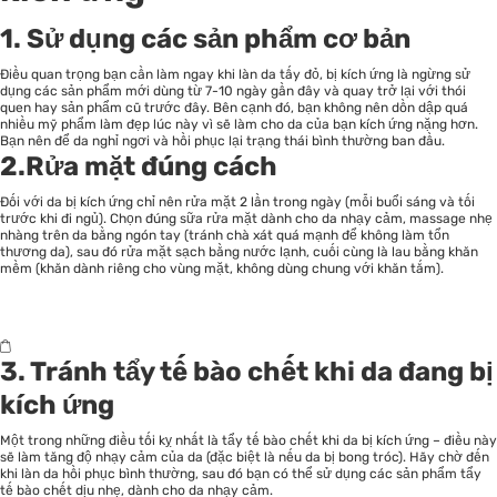
1. Sử dụng các sản phẩm cơ bản
Điều quan trọng bạn cần làm ngay khi làn da tấy đỏ, bị kích ứng là ngừng sử
dụng các sản phẩm mới dùng từ 7-10 ngày gần đây và quay trở lại với thói
quen hay sản phẩm cũ trước đây. Bên cạnh đó, bạn không nên dồn dập quá
nhiều mỹ phẩm làm đẹp lúc này vì sẽ làm cho da của bạn kích ứng nặng hơn.
Bạn nên để da nghỉ ngơi và hồi phục lại trạng thái bình thường ban đầu.
2.Rửa mặt đúng cách
Đối với da bị kích ứng chỉ nên rửa mặt 2 lần trong ngày (mỗi buổi sáng và tối
trước khi đi ngủ). Chọn đúng sữa rửa mặt dành cho da nhạy cảm, massage nhẹ
nhàng trên da bằng ngón tay (tránh chà xát quá mạnh để không làm tổn
thương da), sau đó rửa mặt sạch bằng nước lạnh, cuối cùng là lau bằng khăn
mềm (khăn dành riêng cho vùng mặt, không dùng chung với khăn tắm).
3. Tránh tẩy tế bào chết khi da đang bị
kích ứng
Một trong những điều tối kỵ nhất là tẩy tế bào chết khi da bị kích ứng – điều này
sẽ làm tăng độ nhạy cảm của da (đặc biệt là nếu da bị bong tróc). Hãy chờ đến
khi làn da hồi phục bình thường, sau đó bạn có thể sử dụng các sản phẩm tẩy
tế bào chết dịu nhẹ, dành cho da nhạy cảm.