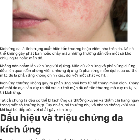
Kích ứng da là tình trạng xuất hiện tổn thương hoặc viêm nhẹ trên da. Nó có
thể không gây phát ban hoặc chảy máu nhưng thường dẫn đến một số khó
chịu, ngứa hoặc mẩn đỏ.
Không nên nhầm lẫn kích ứng với dị ứng. Mặc dù kích ứng và phản ứng dị ứng
đều liên quan đến chứng viêm, nhưng dị ứng là phản ứng miễn dịch của cơ thể,
mặc dù là phản ứng không chính xác, đối với một chất vô hại.
Kích ứng thường không gây ra phản ứng phối hợp từ hệ thống miễn dịch. Không
có mối đe dọa sắp xảy ra đối với cơ thể mặc dù có tổn thương mô xảy ra tại vị
trí kích ứng.
Tất cả chúng ta đều có thể bị kích ứng da thường xuyên và thậm chí hàng ngày
trong một số trường hợp. Tuy nhiên, nó thường nhẹ và nhanh chóng khỏi sau
khi loại bỏ tiếp xúc với chất gây kích ứng.
Dấu hiệu và triệu chứng da
kích ứng