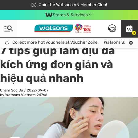
Free Shipping For Order From 249,000Đ
24h Fast delivery in Hồ Chí Minh City
Join the Watsons VN Member Club!
Stores & Services
0
All
Chăm Sóc Cá Nhân
Ch
Collect more hot vouchers at Voucher Zone
Collect more hot vouchers at Voucher Zone
Watsons Safety Al
7 tips giúp làm dịu da
kích ứng đơn giản và
hiệu quả nhanh
Chăm Sóc Da
/
2022-09-07
by Watsons Vietnam
24766