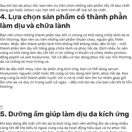
Sau khi làn da phục hồi, bạn nên ưu tiên chọn những sản phẩm tẩy tế bào chết
dạng gel hoặc lotion, các hạt nhỏ và lành tính để loại bỏ da chết.
4. Lựa chọn sản phẩm có thành phần
làm dịu và chữa lành
Bạn nên chọn những thành phần này bởi vì chúng có khả năng chữa lành da bị
tổn thương. Bạn nên ưu tiên những sản phẩm thuần chay, nguồn gốc thiên
nhiên. Nhắc đến thành phần lành tính không thể không nhắc đến lô hội – một
thành phần làm dịu nổi tiếng giúp chữa lành và phục hồi da. Dịch nhầy ốc sên
cũng có khả năng làm dịu rất tốt vì nó chống vi khuẩn và chứa nhiều protein,
đồng peptit và axit hyaluronic, tất cả đều có tác dụng phục hồi các tổn thương
da và chống lại mụn trứng cá.
Khi da đặc biệt nhạy cảm do phản ứng kích ứng, bạn có thể dùng serum
Hyaluronic nguyên chất hoặc B5 cũng có tác dụng làm lành, phục hồi da. Keo
ong cũng là một thành phần tuyệt vời vì nó là chất làm ẩm tự nhiên giúp giữ
ẩm cho da và duy trì trong suốt cả ngày – điều mà làn da của bạn cần khi bị tổn
thương.
5. Dưỡng ẩm giúp làm dịu da kích ứng
Khi bạn đang đối mặt với làn da bị kích ứng, bạn nên dưỡng ẩm da càng nhiều
càng tốt để lớp biểu bì ngoài cùng của da hoạt động hiệu quả và tự phục hồi.