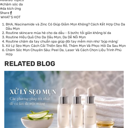
#chăm sóc da
#da kích ứng
Share
WHAT’S HOT
BHA, Niacinamide và Zinc Có Giúp Giảm Mụn Không? Cách Kết Hợp Cho Da
Dầu Mụn
Routine skincare mùa hè cho da dầu - 5 bước tối giản không bí da
Routine Hiệu Quả Cho Da Dầu Mụn, Da Dễ Nổi Mụn
Routine chăm da tay chuẩn spa giúp đôi tay mềm mịn như ‘búp măng’
Xử Lý Sẹo Mụn: Cách Cải Thiện Sẹo Rỗ, Thâm Mụn Và Phục Hồi Da Sau Mụn
Chăm Sóc Mụn Chuyên Sâu: Peel Da, Laser Và Cách Chọn Liệu Trình Phù
Hợp
RELATED BLOG