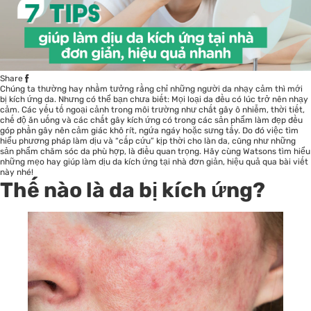
Share
Chúng ta thường hay nhầm tưởng rằng chỉ những người da nhạy cảm thì mới
bị kích ứng da. Nhưng có thể bạn chưa biết: Mọi loại da đều có lúc trở nên nhạy
cảm. Các yếu tố ngoại cảnh trong môi trường như chất gây ô nhiễm, thời tiết,
chế độ ăn uống và các chất gây kích ứng có trong các sản phẩm làm đẹp đều
góp phần gây nên cảm giác khô rít, ngứa ngáy hoặc sưng tấy. Do đó việc tìm
hiểu phương pháp làm dịu và “cấp cứu” kịp thời cho làn da, cũng như những
sản phẩm chăm sóc da
phù hợp, là điều quan trọng. Hãy cùng Watsons tìm hiểu
những mẹo hay giúp làm dịu da kích ứng tại nhà đơn giản, hiệu quả qua bài viết
này nhé!
Thế nào là da bị kích ứng?